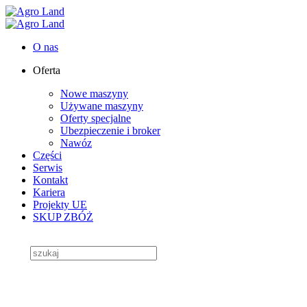
O nas
Oferta
Nowe maszyny
Używane maszyny
Oferty specjalne
Ubezpieczenie i broker
Nawóz
Części
Serwis
Kontakt
Kariera
Projekty UE
SKUP ZBÓŻ